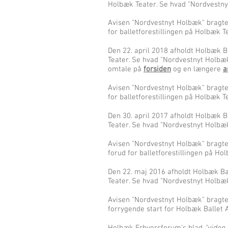
Holbæk Teater. Se hvad "Nordvestny
Avisen "Nordvestnyt Holbæk" bragte
for balletforestillingen på Holbæk T
Den 22. april 2018 afholdt Holbæk B
Teater. Se hvad "Nordvestnyt Holbæ
omtale på
forsiden
og en længere
a
Avisen "Nordvestnyt Holbæk" bragte
for balletforestillingen på Holbæk T
Den 30. april 2017 afholdt Holbæk B
Teater. Se hvad "Nordvestnyt Holbæ
Avisen "Nordvestnyt Holbæk" bragt
forud for balletforestillingen på Ho
Den 22. maj 2016 afholdt Holbæk Ba
Teater. Se hvad "Nordvestnyt Holbæ
Avisen "Nordvestnyt Holbæk" bragte
forrygende start for Holbæk Ballet 
Holbæk Erhversforum's blad
"viden