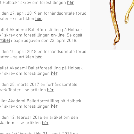
t Holbæk" skrev om forestillingen
hér
.
 den 27. april 2019 en forhåndsomtale forud
eater - se artiklen
hér
.
allet Akademi Balletforestilling på Holbæk
k" skrev om forestillingen
on-line
. Se også
rtikel
i papirudgaven den 23. april 2018.
 den 10. april 2018 en forhåndsomtale forud
eater - se artiklen
hér
.
allet Akademi Balletforestilling på Holbæk
k" skrev om forestillingen
hér
.
e den 28. marts 2017 en forhåndsomtale
lbæk Teater - se artiklen
hér
.
llet Akademi Balletforestilling på Holbæk
k" skrev om forestillingen
hér
.
 den 12. februar 2016 en artikel om den
Akademi - se artiklen
hér
.
 og vækst"
bragte i Nr. 31 - sept. 2015 en