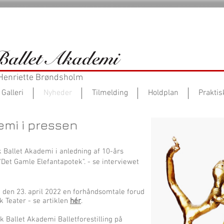
 Henriette Brøndsholm
Galleri
Nyheder
Tilmelding
Holdplan
Praktis
emi i pressen
Ballet Akademi i anledning af 10-års
 "Det Gamle Elefantapotek". - se interviewet
 den 23. april 2022 en forhåndsomtale forud
k Teater - se artiklen
hér
.
k Ballet Akademi Balletforestilling på