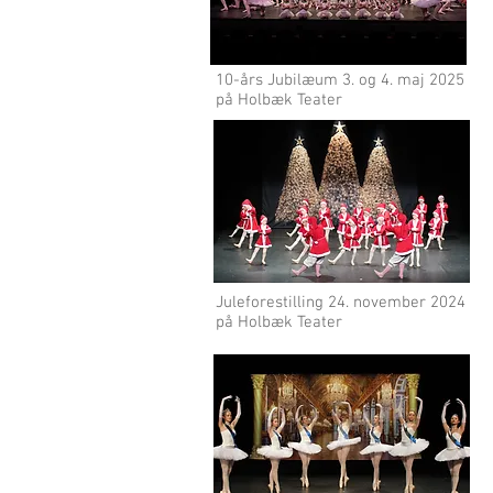
10-års Jubilæum 3. og 4. maj 2025
på Holbæk Teater
Juleforestilling 24. november 2024
på Holbæk Teater