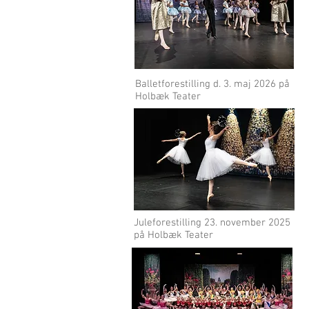
Balletforestilling d. 3. maj 2026 på
Holbæk Teater
Juleforestilling 23. november 2025
på Holbæk Teater