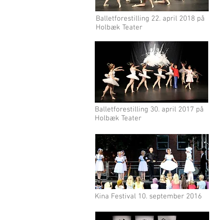
Balletforestilling 22. april 2018 på
Holbæk Teater
Balletforestilling 30. april 2017 på
Holbæk Teater
Kina Festival 10. september 2016