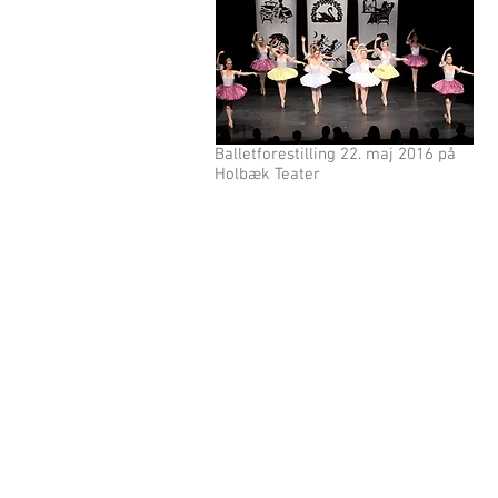
Balletforestilling 22. maj 2016 på
Holbæk Teater