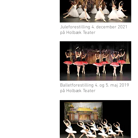
Juleforestilling 4. december 2021
på Holbæk Teater
Balletforestilling 4. og 5. maj 2019
på Holbæk Teater