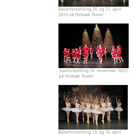
Balletforestilling 20. og 21. april
2024 på Holbæk Teater
Juleforestilling 26. november 2023
på Holbæk Teater
Balletforestilling 15. og 16. april