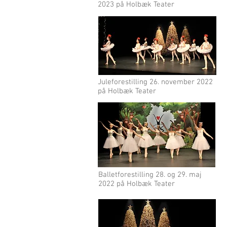
2023 på Holbæk Teater
Juleforestilling 26. november 2022
på Holbæk Teater
Balletforestilling 28. og 29. maj
2022 på Holbæk Teater